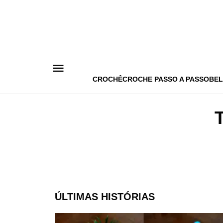
Pular
para
o
conteúdo
CROCHÊ
CROCHE PASSO A PASSO
BEL
ÚLTIMAS HISTÓRIAS