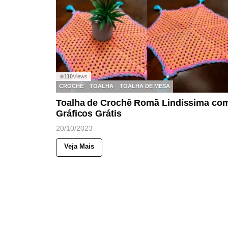
110
Views
◉
CROCHÊ
TOALHA
TOALHA DE MESA
Toalha de Crochê Romã Lindíssima co
Gráficos Grátis
20/10/2023
Veja Mais