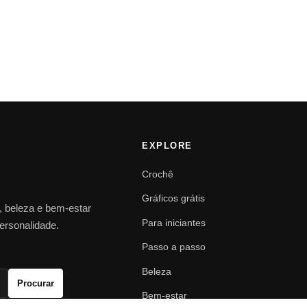
EXPLORE
Crochê
Gráficos grátis
o, beleza e bem-estar
Para iniciantes
personalidade.
Passo a passo
Beleza
Procurar
Bem-estar