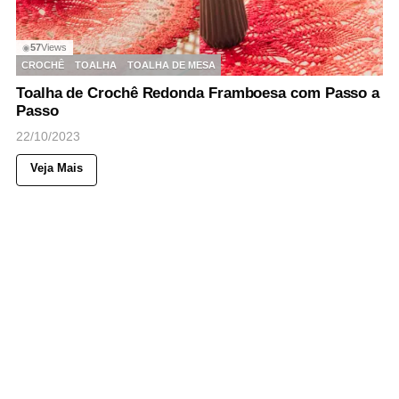
57
Views
◉
CROCHÊ
TOALHA
TOALHA DE MESA
Toalha de Crochê Redonda Framboesa com Passo a
Passo
22/10/2023
Veja Mais