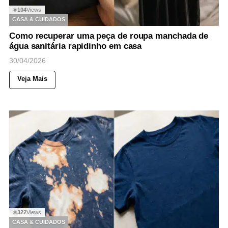
104
Views
◉
CASA & CUIDADOS
Como recuperar uma peça de roupa manchada de
água sanitária rapidinho em casa
30/04/2026
Veja Mais
322
Views
◉
CASA & CUIDADOS