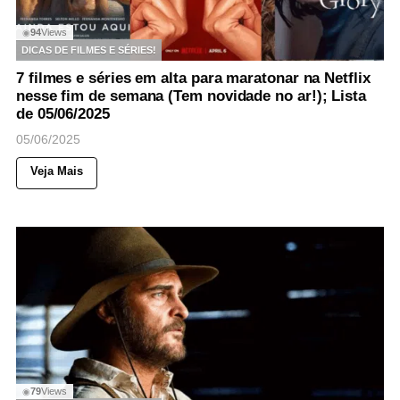
94
Views
◉
DICAS DE FILMES E SÉRIES!
7 filmes e séries em alta para maratonar na Netflix
nesse fim de semana (Tem novidade no ar!); Lista
de 05/06/2025
05/06/2025
Veja Mais
79
Views
◉