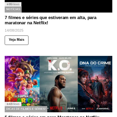
95
Views
◉
NOTÍCIAS
7 filmes e séries que estiveram em alta, para
maratonar na Netflix!
14/08/2025
Veja Mais
43
Views
◉
DICAS DE FILMES E SÉRIES!