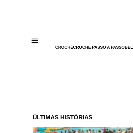
Pular
para
o
conteúdo
CROCHÊ
CROCHE PASSO A PASSO
BEL
ÚLTIMAS HISTÓRIAS