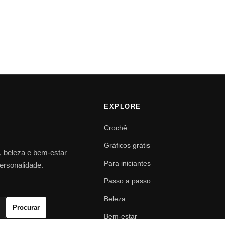
EXPLORE
Crochê
Gráficos grátis
o, beleza e bem-estar
Para iniciantes
personalidade.
Passo a passo
Beleza
Procurar
Bem-estar