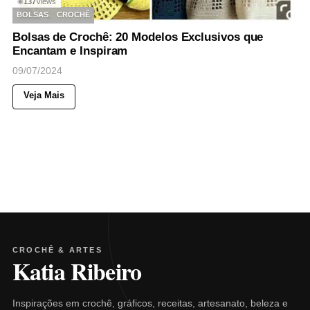
137
Views
◉
BOLSAS
CROCHÊ
Bolsas de Crochê: 20 Modelos Exclusivos que
Encantam e Inspiram
09/07/2024
Veja Mais
CROCHÊ & ARTES
Katia Ribeiro
Inspirações em crochê, gráficos, receitas, artesanato, beleza e