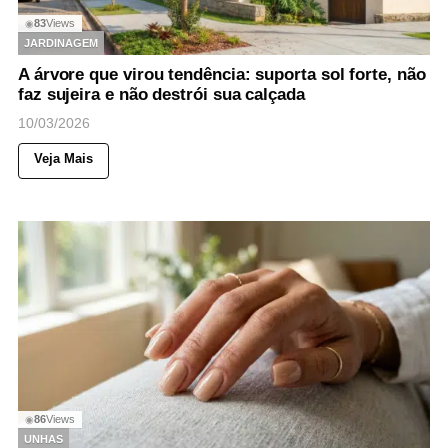
83
Views
◉
JARDINAGEM
A árvore que virou tendência: suporta sol forte, não
faz sujeira e não destrói sua calçada
10/03/2026
Veja Mais
86
Views
◉
UNHAS