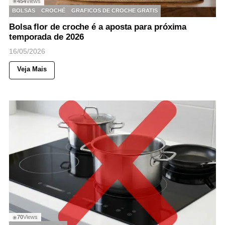
454
Views
◉
BOLSAS
CROCHÊ
GRAFICOS DE CROCHE GRATIS
Bolsa flor de croche é a aposta para próxima
temporada de 2026
16/05/2026
Veja Mais
70
Views
◉