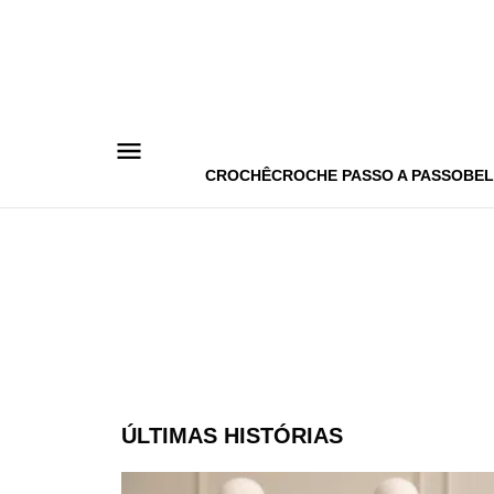
Pular
para
o
conteúdo
CROCHÊ
CROCHE PASSO A PASSO
BEL
ÚLTIMAS HISTÓRIAS