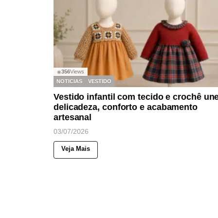
356
Views
◉
NOTICIAS
VESTIDO
Vestido infantil com tecido e crochê un
delicadeza, conforto e acabamento
artesanal
03/07/2026
Veja Mais