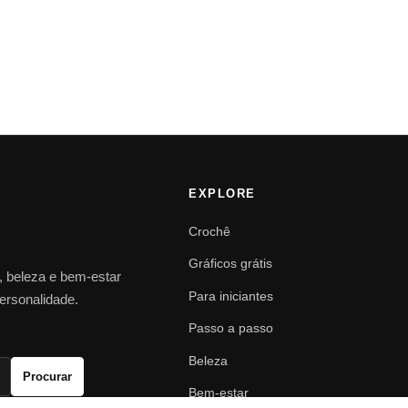
EXPLORE
Crochê
Gráficos grátis
o, beleza e bem-estar
Para iniciantes
personalidade.
Passo a passo
Beleza
Procurar
Bem-estar