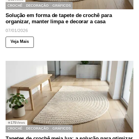
CROCHÊ
DECORAÇÃO
GRÁFICOS
Solução em forma de tapete de crochê para
organizar, manter limpa e decorar a casa
07/01/2026
Veja Mais
175
Views
◉
CROCHÊ
DECORAÇÃO
GRÁFICOS
Tapetes de crochê meia lua: a solução para otimizar