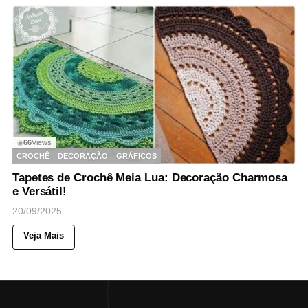
66
Views
◉
CROCHÊ
DECORAÇÃO
GRÁFICOS
Tapetes de Crochê Meia Lua: Decoração Charmosa
e Versátil!
20/09/2025
Veja Mais