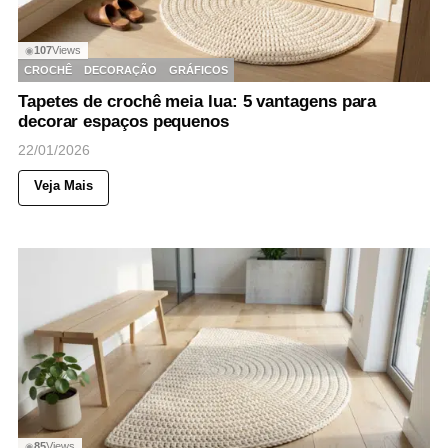
107
Views
◉
CROCHÊ
DECORAÇÃO
GRÁFICOS
Tapetes de crochê meia lua: 5 vantagens para
decorar espaços pequenos
22/01/2026
Veja Mais
85
Views
◉