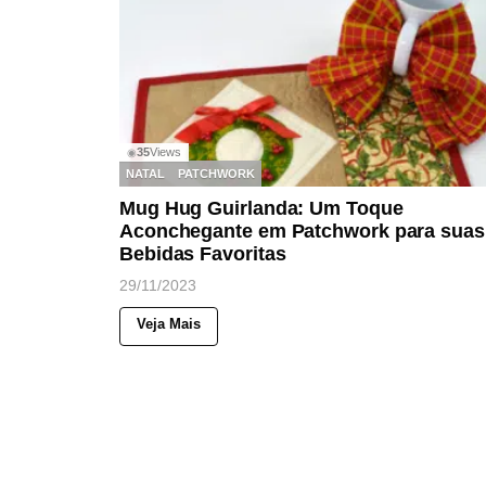
35
Views
◉
NATAL
PATCHWORK
Mug Hug Guirlanda: Um Toque
Aconchegante em Patchwork para suas
Bebidas Favoritas
29/11/2023
Veja Mais