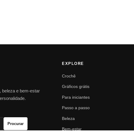
EXPLORE
Crochê
Gráficos grátis
o, beleza e bem-estar
Para iniciantes
personalidade.
Passo a passo
Beleza
Procurar
Bem-estar