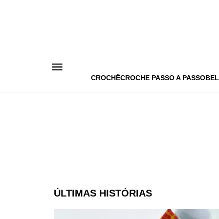
Pular
para
o
conteúdo
CROCHÊ
CROCHE PASSO A PASSO
BEL
ÚLTIMAS HISTÓRIAS