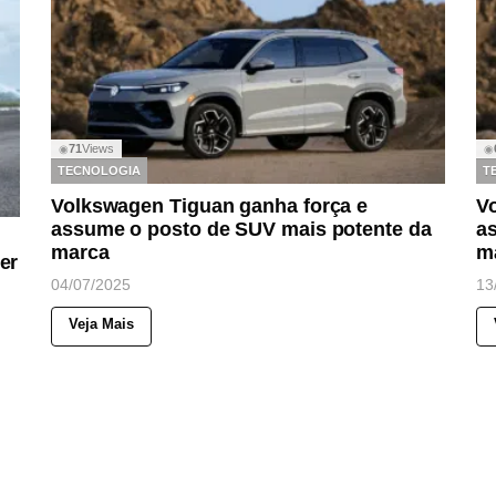
71
Views
◉
◉
TECNOLOGIA
T
Volkswagen Tiguan ganha força e
V
assume o posto de SUV mais potente da
a
marca
m
er
04/07/2025
13
Veja Mais