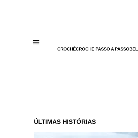
Pular
para
o
conteúdo
CROCHÊ
CROCHE PASSO A PASSO
BEL
ÚLTIMAS HISTÓRIAS