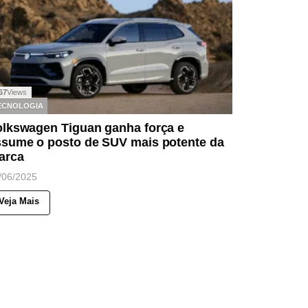
67
Views
ECNOLOGIA
olkswagen Tiguan ganha força e
ssume o posto de SUV mais potente da
arca
/06/2025
Veja Mais