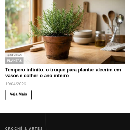
81
Views
◉
PLANTAS
Tempero infinito: o truque para plantar alecrim em
vasos e colher o ano inteiro
19/04/2026
Veja Mais
CROCHÊ & ARTES