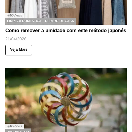
50
Views
◉
LIMPEZA DOMÉSTICA
REPARO DE CASA
Como remover a umidade com este método japonês
21/04/2026
Veja Mais
65
Views
◉
JARDINAGEM