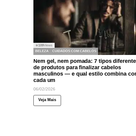
109
Views
◉
BELEZA
CUIDADOS COM CABELOS
Nem gel, nem pomada: 7 tipos diferent
de produtos para finalizar cabelos
masculinos — e qual estilo combina c
cada um
06/02/2026
Veja Mais