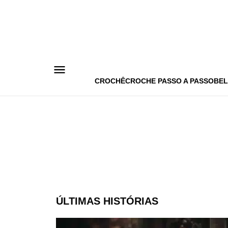
Pular
para
o
conteúdo
CROCHÊ
CROCHE PASSO A PASSO
BEL
ÚLTIMAS HISTÓRIAS