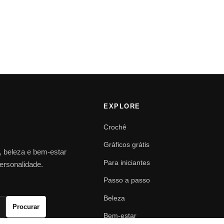
EXPLORE
Crochê
Gráficos grátis
o, beleza e bem-estar
Para iniciantes
personalidade.
Passo a passo
Beleza
Procurar
Bem-estar