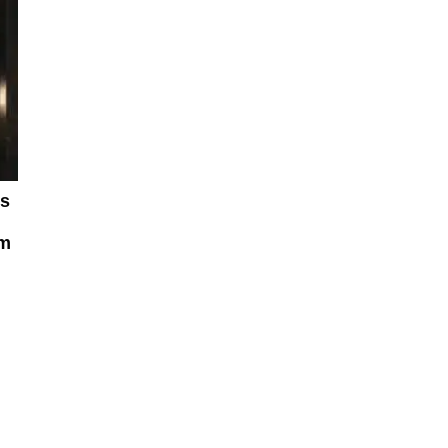
es
om