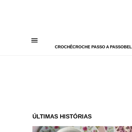
Pular
para
o
conteúdo
CROCHÊ
CROCHE PASSO A PASSO
BEL
ÚLTIMAS HISTÓRIAS