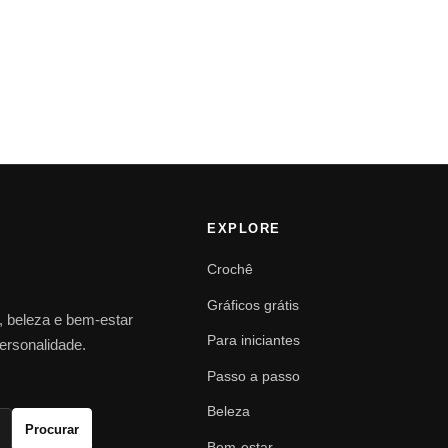
EXPLORE
Crochê
Gráficos grátis
o, beleza e bem-estar
Para iniciantes
personalidade.
Passo a passo
Beleza
Procurar
Bem-estar