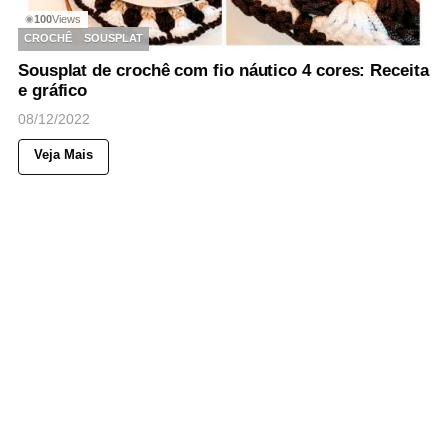
100
Views
◉
CROCHÊ
SOUSPLAT
Sousplat de crochê com fio náutico 4 cores: Receita
e gráfico
08/12/2022
Veja Mais