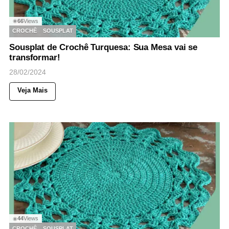
66
Views
◉
CROCHÊ
SOUSPLAT
Sousplat de Crochê Turquesa: Sua Mesa vai se
transformar!
28/02/2024
Veja Mais
44
Views
◉
CROCHÊ
SOUSPLAT