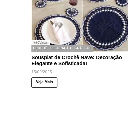
60
Views
◉
CROCHÊ
DECORAÇÃO
GRÁFICOS
Sousplat de Crochê Nave: Decoração
Elegante e Sofisticada!
15/09/2025
Veja Mais