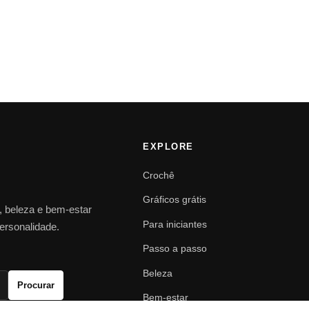
EXPLORE
Crochê
Gráficos grátis
o, beleza e bem-estar
Para iniciantes
personalidade.
Passo a passo
Beleza
Procurar
Bem-estar