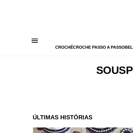
Pular
para
o
conteúdo
CROCHÊ
CROCHE PASSO A PASSO
BEL
SOUSP
ÚLTIMAS HISTÓRIAS