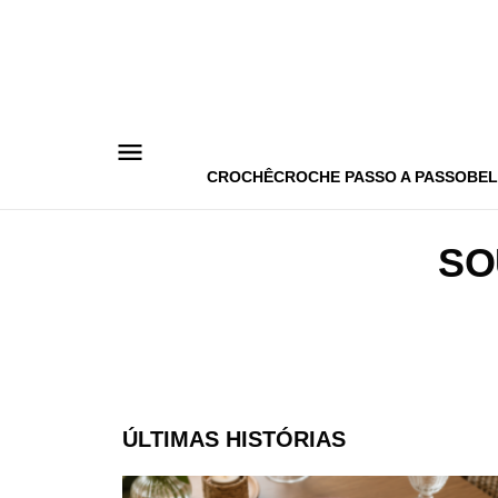
Pular
para
o
conteúdo
CROCHÊ
CROCHE PASSO A PASSO
BEL
SO
ÚLTIMAS HISTÓRIAS