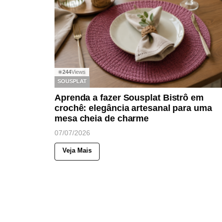
244
Views
◉
SOUSPLAT
Aprenda a fazer Sousplat Bistrô em
crochê: elegância artesanal para uma
mesa cheia de charme
07/07/2026
Veja Mais