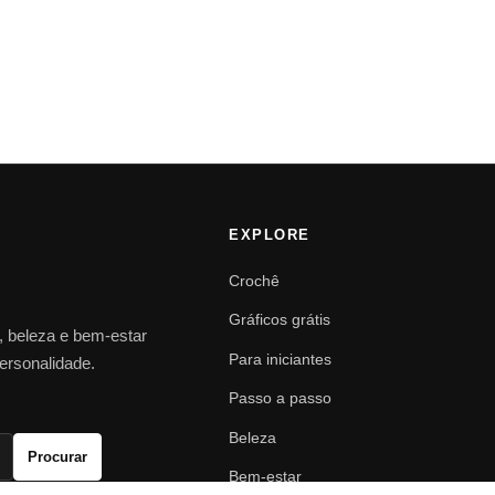
EXPLORE
Crochê
Gráficos grátis
o, beleza e bem-estar
Para iniciantes
personalidade.
Passo a passo
Beleza
Procurar
Bem-estar