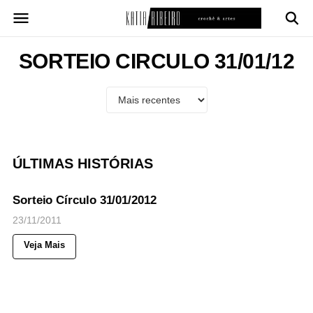
Pular
para
o
conteúdo
SORTEIO CIRCULO 31/01/12
ÚLTIMAS HISTÓRIAS
35
Views
◉
NOTICIAS
Sorteio Círculo 31/01/2012
23/11/2011
Veja Mais