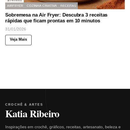
74
Views
◉
AIRFRYER
COZINHA CRIATIVA
RECEITAS
Sobremesa na Air Fryer: Descubra 3 receitas
rápidas que ficam prontas em 10 minutos
31/01/2026
Veja Mais
CROCHÊ & ARTES
Katia Ribeiro
Inspirações em crochê, gráficos, receitas, artesanato, beleza e