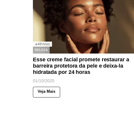
43
Views
◉
BELEZA
Esse creme facial promete restaurar a
barreira protetora da pele e deixa-la
hidratada por 24 horas
01/10/2025
Veja Mais