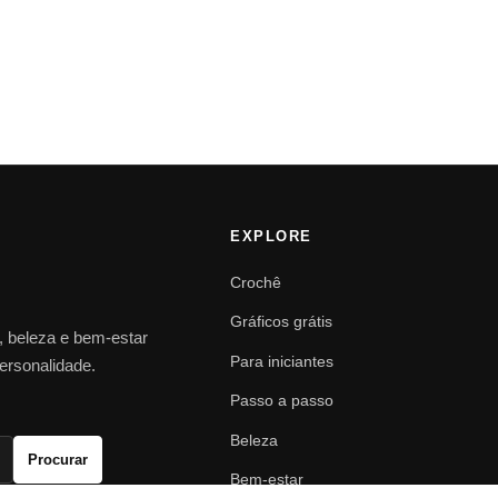
EXPLORE
Crochê
Gráficos grátis
o, beleza e bem-estar
Para iniciantes
personalidade.
Passo a passo
Beleza
Procurar
Bem-estar