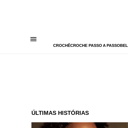
Pular
para
o
conteúdo
CROCHÊ
CROCHE PASSO A PASSO
BEL
ÚLTIMAS HISTÓRIAS