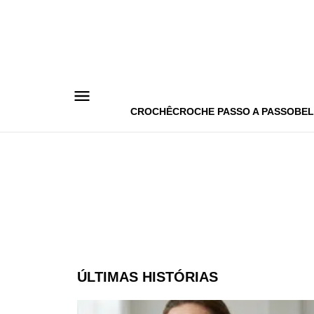
Pular
para
o
conteúdo
CROCHÊ
CROCHE PASSO A PASSO
BEL
ÚLTIMAS HISTÓRIAS