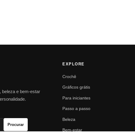
EXPLORE
Crochê
Gráficos grátis
o, beleza e bem-estar
Para iniciantes
personalidade.
Passo a passo
Beleza
Procurar
Bem-estar