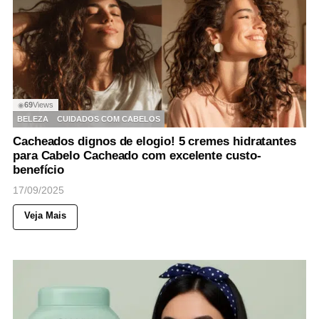
69
Views
◉
BELEZA
CUIDADOS COM CABELOS
Cacheados dignos de elogio! 5 cremes hidratantes
para Cabelo Cacheado com excelente custo-
benefício
17/09/2025
Veja Mais