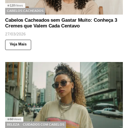
120
Views
◉
CABELOS CACHEADOS
Cabelos Cacheados sem Gastar Muito: Conheça 3
Cremes que Valem Cada Centavo
27/03/2026
Veja Mais
66
Views
◉
BELEZA
CUIDADOS COM CABELOS