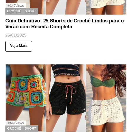
140
Views
◉
CROCHÊ
SHORT
Guia Definitivo: 25 Shorts de Crochê Lindos para o
Verão com Receita Completa
26/01/2025
Veja Mais
565
Views
◉
CROCHÊ
SHORT