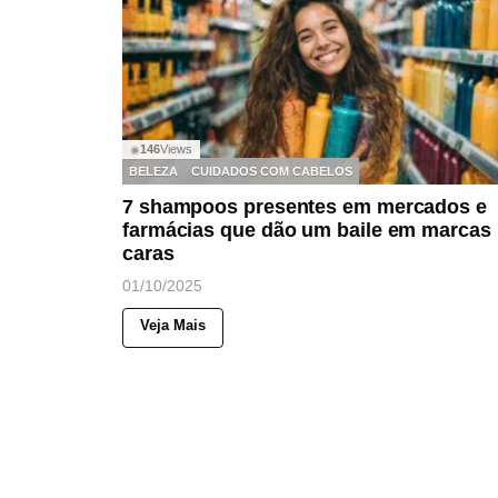
146
Views
◉
BELEZA
CUIDADOS COM CABELOS
7 shampoos presentes em mercados e
farmácias que dão um baile em marcas
caras
01/10/2025
Veja Mais