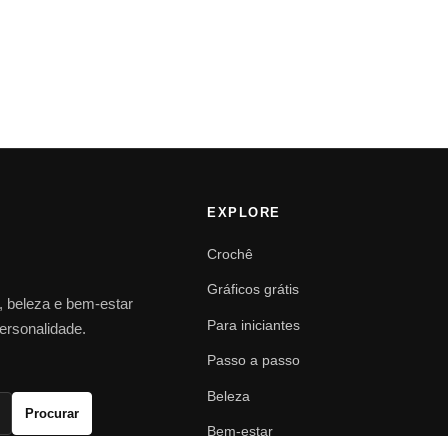
EXPLORE
Crochê
Gráficos grátis
o, beleza e bem-estar
Para iniciantes
personalidade.
Passo a passo
Beleza
Procurar
Bem-estar