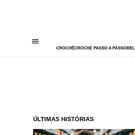
Pular
para
o
conteúdo
CROCHÊ
CROCHE PASSO A PASSO
BEL
ÚLTIMAS HISTÓRIAS