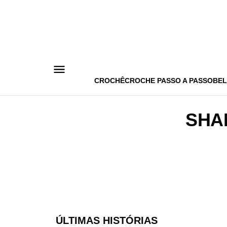
Pular
para
o
conteúdo
CROCHÊ
CROCHE PASSO A PASSO
BEL
SHA
ÚLTIMAS HISTÓRIAS