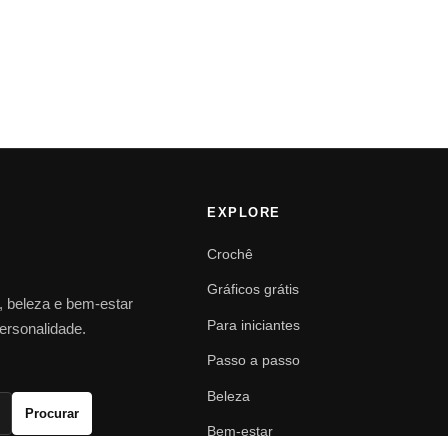
EXPLORE
Crochê
Gráficos grátis
o, beleza e bem-estar
Para iniciantes
personalidade.
Passo a passo
Beleza
Procurar
Bem-estar