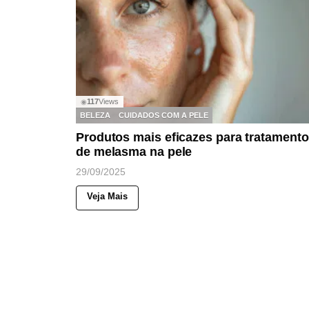
117
Views
◉
BELEZA
CUIDADOS COM A PELE
Produtos mais eficazes para tratamento
de melasma na pele
29/09/2025
Veja Mais