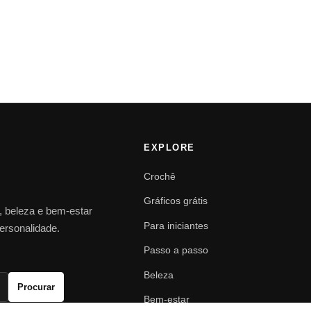
EXPLORE
Crochê
Gráficos grátis
o, beleza e bem-estar
Para iniciantes
personalidade.
Passo a passo
Beleza
Procurar
Bem-estar