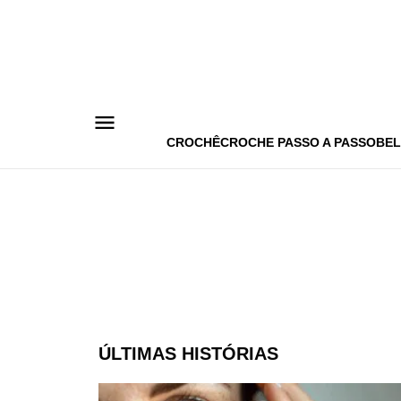
Pular
para
o
conteúdo
CROCHÊ
CROCHE PASSO A PASSO
BEL
ÚLTIMAS HISTÓRIAS