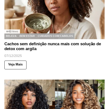
41
Views
◉
BELEZA
BEM ESTAR
CUIDADOS COM CABELOS
Cachos sem definição nunca mais com solução de
detox com argila
07/12/2025
Veja Mais