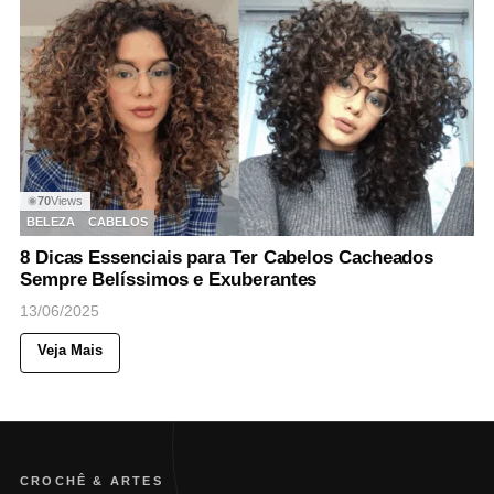
70
Views
◉
BELEZA
CABELOS
8 Dicas Essenciais para Ter Cabelos Cacheados
Sempre Belíssimos e Exuberantes
13/06/2025
Veja Mais
CROCHÊ & ARTES