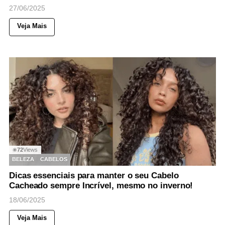
27/06/2025
Veja Mais
72
Views
◉
BELEZA
CABELOS
Dicas essenciais para manter o seu Cabelo
Cacheado sempre Incrível, mesmo no inverno!
18/06/2025
Veja Mais