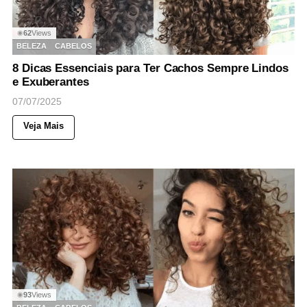
62
Views
◉
BELEZA
CABELOS
8 Dicas Essenciais para Ter Cachos Sempre Lindos
e Exuberantes
07/07/2025
Veja Mais
93
Views
◉