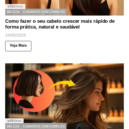
331
Views
◉
BELEZA
CUIDADOS COM CABELOS
Como fazer o seu cabelo crescer mais rápido de
forma prática, natural e saudável
24/05/2026
Veja Mais
93
Views
◉
BELEZA
CUIDADOS COM CABELOS