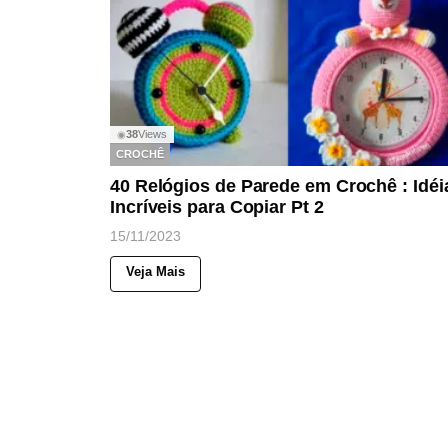
38
Views
◉
CROCHÊ
40 Relógios de Parede em Crochê : Idéi
Incríveis para Copiar Pt 2
15/11/2023
Veja Mais