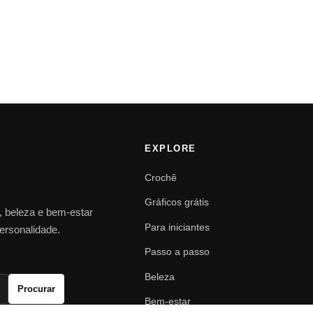
EXPLORE
Crochê
Gráficos grátis
o, beleza e bem-estar
Para iniciantes
personalidade.
Passo a passo
Beleza
Procurar
Bem-estar