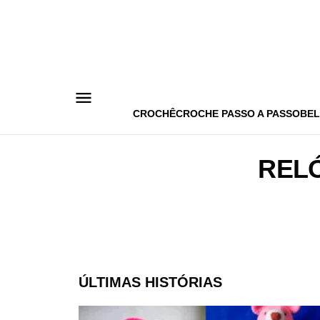
Pular
para
o
conteúdo
CROCHÊ
CROCHE PASSO A PASSO
BEL
REL
ÚLTIMAS HISTÓRIAS