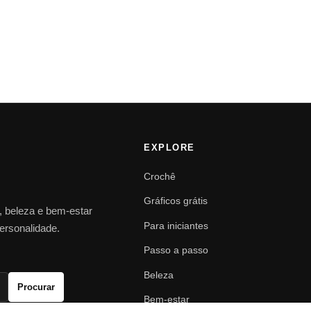
EXPLORE
Crochê
Gráficos grátis
o, beleza e bem-estar
Para iniciantes
personalidade.
Passo a passo
Beleza
Procurar
Bem-estar