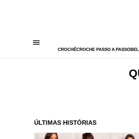
Pular
para
o
conteúdo
CROCHÊ
CROCHE PASSO A PASSO
BEL
Q
ÚLTIMAS HISTÓRIAS