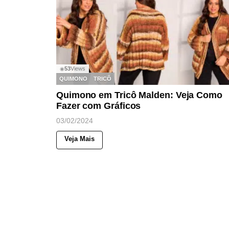
53
Views
◉
QUIMONO
TRICÔ
Quimono em Tricô Malden: Veja Como
Fazer com Gráficos
03/02/2024
Veja Mais