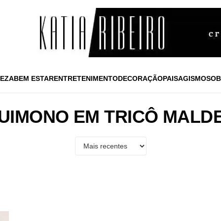
EZA
BEM ESTAR
ENTRETENIMENTO
DECORAÇÃO
PAISAGISMO
SOB
UIMONO EM TRICÔ MALD