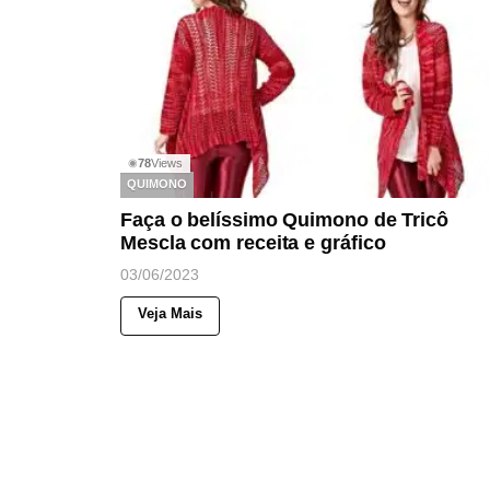
78
Views
◉
QUIMONO
Faça o belíssimo Quimono de Tricô
Mescla com receita e gráfico
03/06/2023
Veja Mais