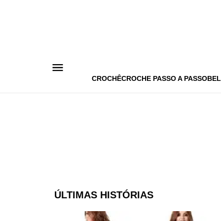
Pular
para
o
conteúdo
CROCHÊ
CROCHE PASSO A PASSO
BEL
ÚLTIMAS HISTÓRIAS