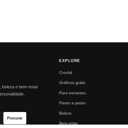
EXPLORE
Crochê
Gráficos grátis
o, beleza e bem-estar
Para iniciantes
personalidade.
Passo a passo
Beleza
Procurar
Bem-estar