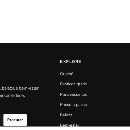
EXPLORE
Crochê
Gráficos grátis
o, beleza e bem-estar
Para iniciantes
personalidade.
Passo a passo
Beleza
Procurar
Bem-estar