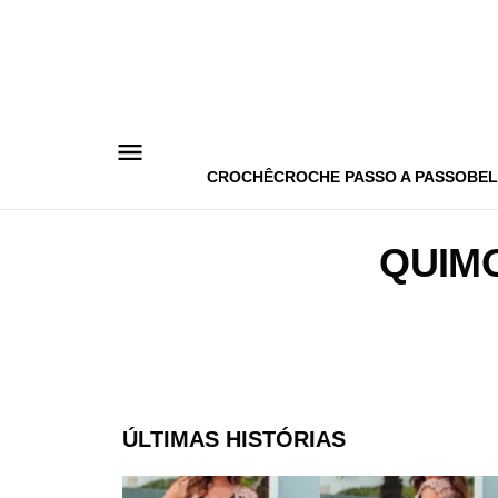
Pular
para
o
conteúdo
CROCHÊ
CROCHE PASSO A PASSO
BEL
QUIM
ÚLTIMAS HISTÓRIAS