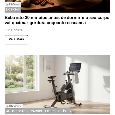
73
Views
◉
NOTICIAS
Beba isto 30 minutos antes de dormir e o seu corpo
vai queimar gordura enquanto descansa
09/01/2026
Veja Mais
107
Views
◉
AUTOCUIDADO
CARDIO
EXERCÍCIO FÍSICO