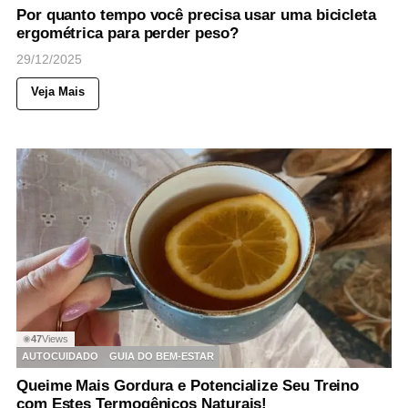
Por quanto tempo você precisa usar uma bicicleta
ergométrica para perder peso?
29/12/2025
Veja Mais
47
Views
◉
AUTOCUIDADO
GUIA DO BEM-ESTAR
Queime Mais Gordura e Potencialize Seu Treino
com Estes Termogênicos Naturais!