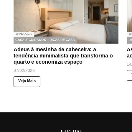
137
Views
◉
◉
CASA & CUIDADOS
DICAS DE CASA
D
Adeus à mesinha de cabeceira: a
A
tendência minimalista que transforma o
a
quarto e economiza espaço
14
07/02/2026
Veja Mais
EXPLORE