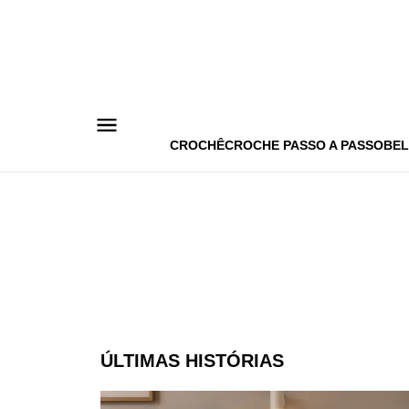
Pular
para
o
conteúdo
CROCHÊ
CROCHE PASSO A PASSO
BEL
ÚLTIMAS HISTÓRIAS