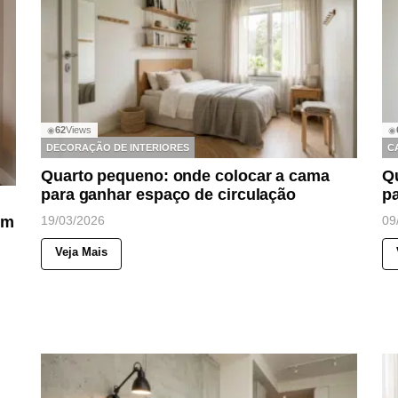
62
Views
◉
◉
DECORAÇÃO DE INTERIORES
C
Quarto pequeno: onde colocar a cama
Q
para ganhar espaço de circulação
pa
um
19/03/2026
09
Veja Mais