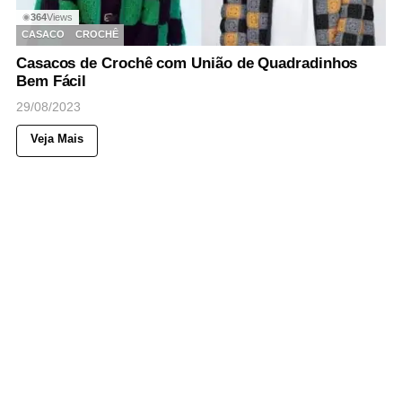
364
Views
◉
CASACO
CROCHÊ
Casacos de Crochê com União de Quadradinhos
Bem Fácil
29/08/2023
Veja Mais