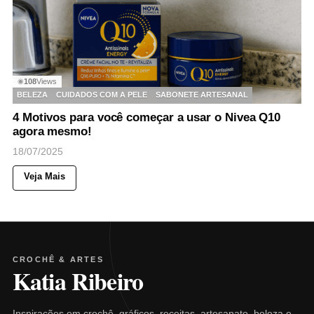
108
Views
◉
BELEZA
CUIDADOS COM A PELE
SABONETE ARTESANAL
4 Motivos para você começar a usar o Nivea Q10
agora mesmo!
18/07/2025
Veja Mais
CROCHÊ & ARTES
Katia Ribeiro
Inspirações em crochê, gráficos, receitas, artesanato, beleza e