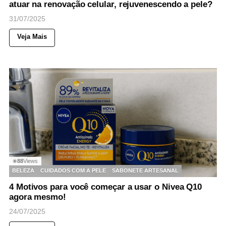
atuar na renovação celular, rejuvenescendo a pele?
31/07/2025
Veja Mais
88
Views
◉
BELEZA
CUIDADOS COM A PELE
SABONETE ARTESANAL
4 Motivos para você começar a usar o Nivea Q10
agora mesmo!
24/07/2025