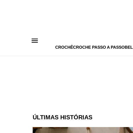
Pular
para
o
conteúdo
CROCHÊ
CROCHE PASSO A PASSO
BEL
ÚLTIMAS HISTÓRIAS