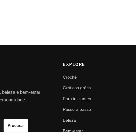
EXPLORE
Crochê
Gráficos grátis
o, beleza e bem-estar
Para iniciantes
personalidade.
Passo a passo
Beleza
Procurar
Bem-estar