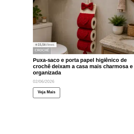
15,5k
Views
◉
CROCHÊ
Puxa-saco e porta papel higiênico de
crochê deixam a casa mais charmosa e
organizada
02/06/2026
Veja Mais