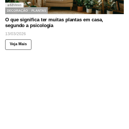
53
Views
◉
DECORAÇÃO
PLANTAS
O que significa ter muitas plantas em casa,
segundo a psicologia
13/03/2026
Veja Mais