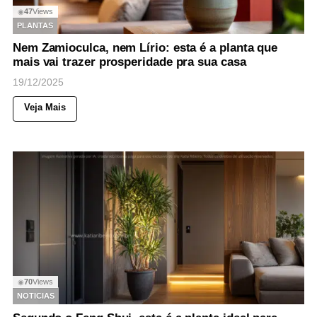
47
Views
◉
PLANTAS
Nem Zamioculca, nem Lírio: esta é a planta que
mais vai trazer prosperidade pra sua casa
19/12/2025
Veja Mais
70
Views
◉
NOTICIAS