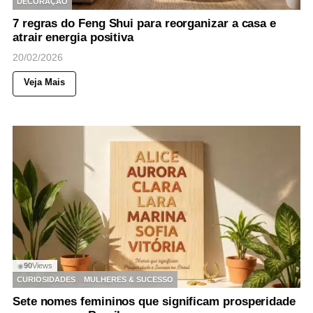
DECORAÇÃO
7 regras do Feng Shui para reorganizar a casa e
atrair energia positiva
20/02/2026
Veja Mais
90
Views
◉
CURIOSIDADES
MULHERES & SUCESSO
Sete nomes femininos que significam prosperidade