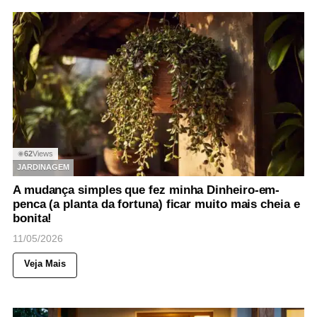
62
Views
◉
JARDINAGEM
A mudança simples que fez minha Dinheiro-em-
penca (a planta da fortuna) ficar muito mais cheia e
bonita!
11/05/2026
Veja Mais