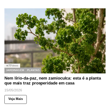
77
Views
◉
JARDINAGEM
PLANTAS
Nem lírio-da-paz, nem zamioculca: esta é a planta
que mais traz prosperidade em casa
15/05/2026
Veja Mais