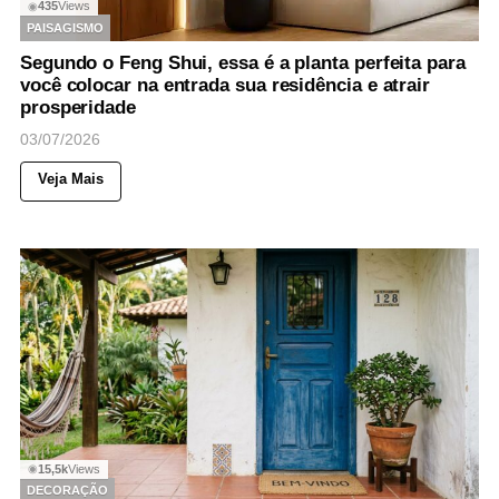
435
Views
◉
PAISAGISMO
Segundo o Feng Shui, essa é a planta perfeita para
você colocar na entrada sua residência e atrair
prosperidade
03/07/2026
Veja Mais
15,5k
Views
◉
DECORAÇÃO