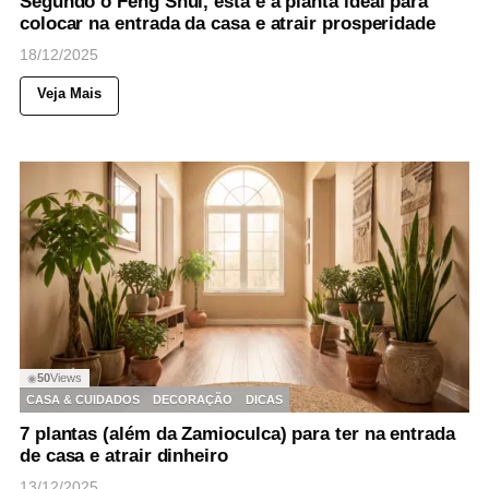
Segundo o Feng Shui, esta é a planta ideal para
colocar na entrada da casa e atrair prosperidade
18/12/2025
Veja Mais
50
Views
◉
CASA & CUIDADOS
DECORAÇÃO
DICAS
7 plantas (além da Zamioculca) para ter na entrada
de casa e atrair dinheiro
13/12/2025