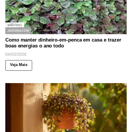
82
Views
◉
JARDINAGEM
Como manter dinheiro-em-penca em casa e trazer
boas energias o ano todo
04/03/2026
Veja Mais