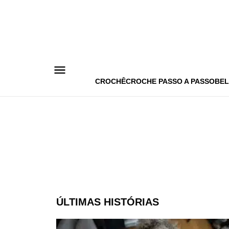
Pular
para
o
conteúdo
CROCHÊ
CROCHE PASSO A PASSO
BEL
ÚLTIMAS HISTÓRIAS