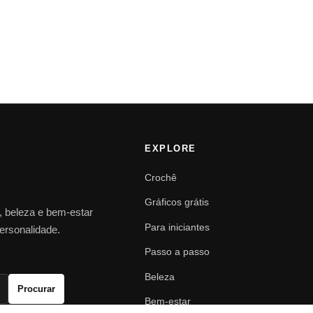
EXPLORE
Crochê
Gráficos grátis
o, beleza e bem-estar
Para iniciantes
personalidade.
Passo a passo
Beleza
Procurar
Bem-estar