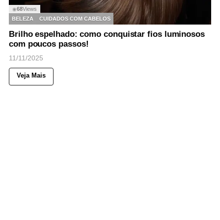
68
Views
◉
BELEZA
CUIDADOS COM CABELOS
Brilho espelhado: como conquistar fios luminosos
com poucos passos!
11/11/2025
Veja Mais