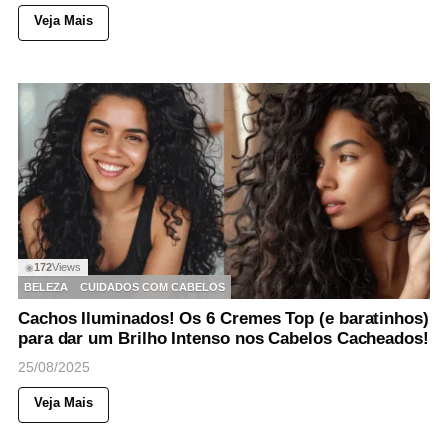
Veja Mais
172
Views
◉
BELEZA
CUIDADOS COM CABELOS
Cachos Iluminados! Os 6 Cremes Top (e baratinhos)
para dar um Brilho Intenso nos Cabelos Cacheados!
25/08/2025
Veja Mais