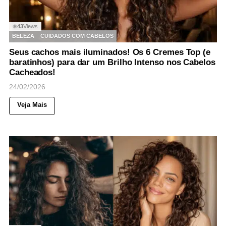
43
Views
◉
BELEZA
CUIDADOS COM CABELOS
Seus cachos mais iluminados! Os 6 Cremes Top (e
baratinhos) para dar um Brilho Intenso nos Cabelos
Cacheados!
24/02/2026
Veja Mais