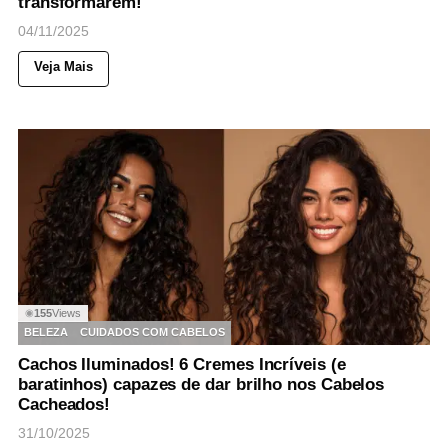
transformarem!
04/11/2025
Veja Mais
155
Views
◉
BELEZA
CUIDADOS COM CABELOS
Cachos Iluminados! 6 Cremes Incríveis (e
baratinhos) capazes de dar brilho nos Cabelos
Cacheados!
31/10/2025