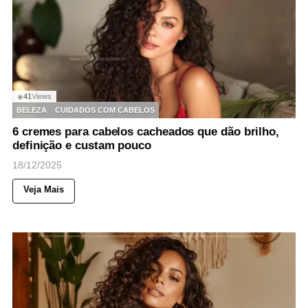
41
Views
◉
BELEZA
CUIDADOS COM CABELOS
6 cremes para cabelos cacheados que dão brilho,
definição e custam pouco
18/12/2025
Veja Mais