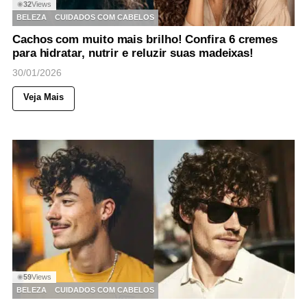
32
Views
◉
BELEZA
CUIDADOS COM CABELOS
Cachos com muito mais brilho! Confira 6 cremes
para hidratar, nutrir e reluzir suas madeixas!
30/01/2026
Veja Mais
59
Views
◉
BELEZA
CUIDADOS COM CABELOS