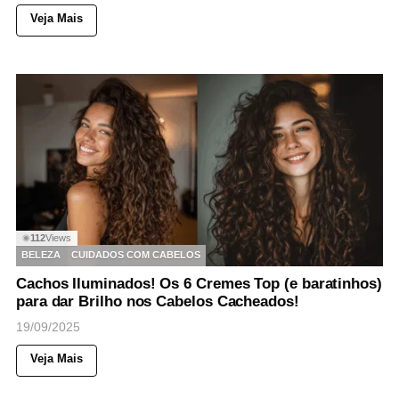
Veja Mais
112
Views
◉
BELEZA
CUIDADOS COM CABELOS
Cachos Iluminados! Os 6 Cremes Top (e baratinhos)
para dar Brilho nos Cabelos Cacheados!
19/09/2025
Veja Mais