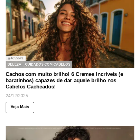
40
Views
◉
BELEZA
CUIDADOS COM CABELOS
Cachos com muito brilho! 6 Cremes Incríveis (e
baratinhos) capazes de dar aquele brilho nos
Cabelos Cacheados!
24/12/2025
Veja Mais