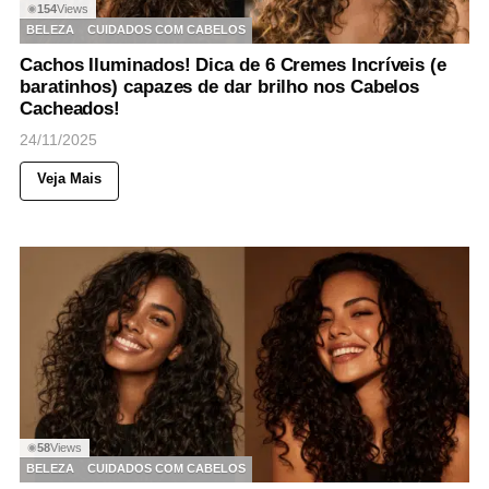
154
Views
◉
BELEZA
CUIDADOS COM CABELOS
Cachos Iluminados! Dica de 6 Cremes Incríveis (e
baratinhos) capazes de dar brilho nos Cabelos
Cacheados!
24/11/2025
Veja Mais
58
Views
◉
BELEZA
CUIDADOS COM CABELOS