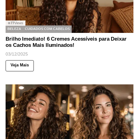
77
Views
◉
BELEZA
CUIDADOS COM CABELOS
Brilho Imediato! 6 Cremes Acessíveis para Deixar
os Cachos Mais Iluminados!
03/12/2025
Veja Mais