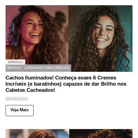
54
Views
◉
BELEZA
CUIDADOS COM CABELOS
Cachos Iluminados! Conheça esses 6 Cremes
Incríveis (e baratinhos) capazes de dar Brilho nos
Cabelos Cacheados!
08/09/2025
Veja Mais