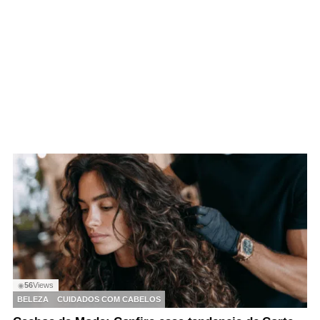
56
Views
◉
BELEZA
CUIDADOS COM CABELOS