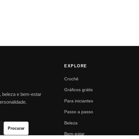
EXPLORE
Crochê
Gráficos grátis
o, beleza e bem-estar
Para iniciantes
personalidade.
Passo a passo
Beleza
Procurar
Bem-estar