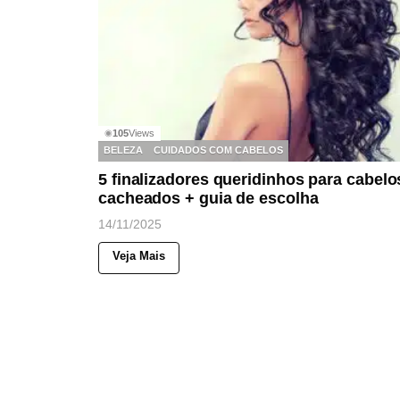
105
Views
◉
BELEZA
CUIDADOS COM CABELOS
5 finalizadores queridinhos para cabelo
cacheados + guia de escolha
14/11/2025
Veja Mais