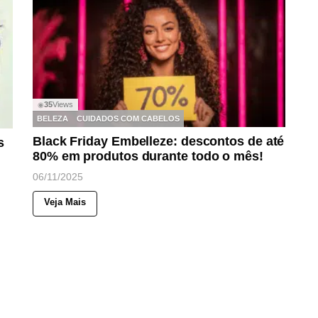
35
Views
◉
BELEZA
CUIDADOS COM CABELOS
Black Friday Embelleze: descontos de até
s
80% em produtos durante todo o mês!
06/11/2025
Veja Mais