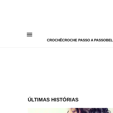
Pular
para
o
conteúdo
CROCHÊ
CROCHE PASSO A PASSO
BEL
ÚLTIMAS HISTÓRIAS