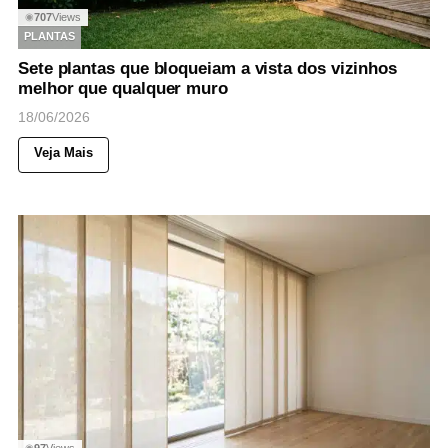
707
Views
◉
PLANTAS
Sete plantas que bloqueiam a vista dos vizinhos
melhor que qualquer muro
18/06/2026
Veja Mais
97
Views
◉