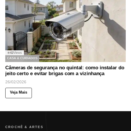
42
Views
◉
CASA & CUIDADOS
Câmeras de segurança no quintal: como instalar do
jeito certo e evitar brigas com a vizinhança
26/02/2026
Veja Mais
CROCHÊ & ARTES