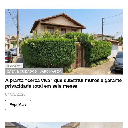
79
Views
◉
CASA & CUIDADOS
JARDINAGEM
A planta “cerca viva” que substitui muros e garante
privacidade total em seis meses
04/03/2026
Veja Mais