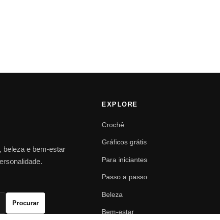
EXPLORE
Crochê
Gráficos grátis
o, beleza e bem-estar
Para iniciantes
personalidade.
Passo a passo
Beleza
Procurar
Bem-estar