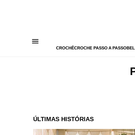
Pular
para
o
conteúdo
CROCHÊ
CROCHE PASSO A PASSO
BEL
ÚLTIMAS HISTÓRIAS