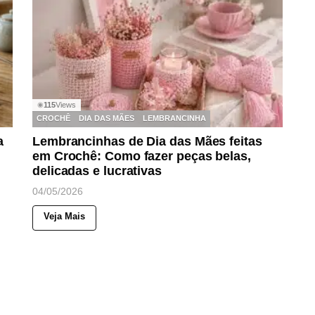
115
Views
◉
CROCHÊ
DIA DAS MÃES
LEMBRANCINHA
a
Lembrancinhas de Dia das Mães feitas
em Crochê: Como fazer peças belas,
delicadas e lucrativas
04/05/2026
Veja Mais