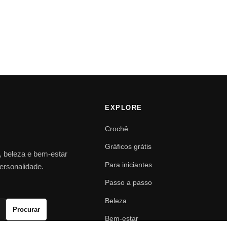
EXPLORE
Crochê
Gráficos grátis
o, beleza e bem-estar
Para iniciantes
personalidade.
Passo a passo
Beleza
Procurar
Bem-estar