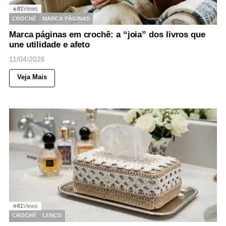
81
Views
◉
CROCHÊ
MARCA PÁGINAS
Marca páginas em crochê: a “joia” dos livros que
une utilidade e afeto
11/04/2026
Veja Mais
61
Views
◉
CROCHÊ
LENÇO