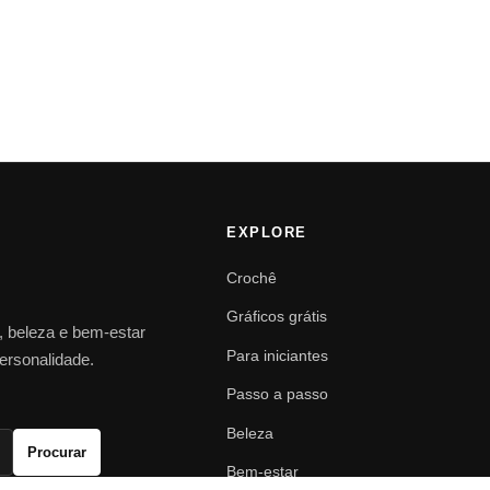
EXPLORE
Crochê
Gráficos grátis
o, beleza e bem-estar
Para iniciantes
personalidade.
Passo a passo
Beleza
Procurar
Bem-estar