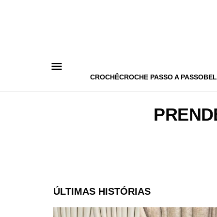
Pular
para
o
conteúdo
CROCHÊ
CROCHE PASSO A PASSO
BEL
PREND
ÚLTIMAS HISTÓRIAS