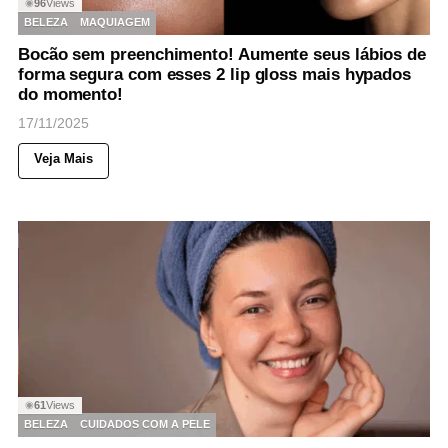
96
Views
◉
BELEZA
MAQUIAGEM
Bocão sem preenchimento! Aumente seus lábios de
forma segura com esses 2 lip gloss mais hypados
do momento!
17/11/2025
Veja Mais
61
Views
◉
BELEZA
CUIDADOS COM A PELE