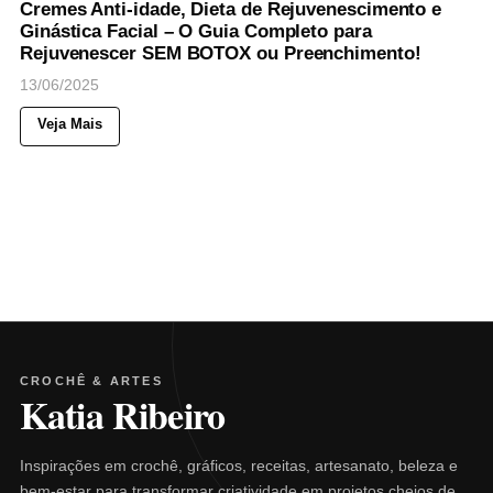
Cremes Anti-idade, Dieta de Rejuvenescimento e
Ginástica Facial – O Guia Completo para
Rejuvenescer SEM BOTOX ou Preenchimento!
13/06/2025
Veja Mais
CROCHÊ & ARTES
Katia Ribeiro
Inspirações em crochê, gráficos, receitas, artesanato, beleza e
bem-estar para transformar criatividade em projetos cheios de