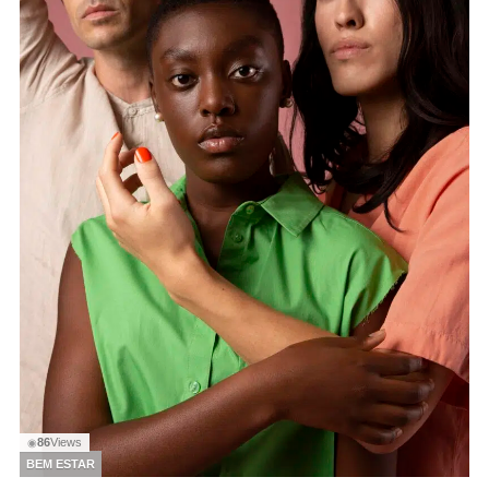
86
Views
◉
BEM ESTAR